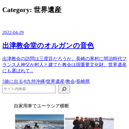
ー
を
Category:
世界遺産
閉
じ
る
2022-04-29
出津教会堂のオルガンの音色
出津教会の訪問は三度目だろうか。長崎の寒村に明治時代フ
ランス人神父が村人と建てた教会は国重要文化財。世界遺産
にも選ばれて...
カ
5旅に出る
/
8九州沖縄
/
世界遺産
/
教会
/
長崎県
テ
検索
ゴ
リ
ー
自家用車でユーラシア横断