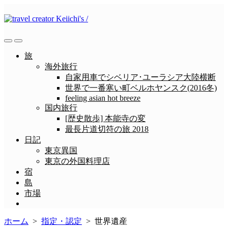
コ
ン
テ
ン
検
メ
ツ
索
ニ
旅
へ
切
ュ
海外旅行
ス
り
ー
自家用車でシベリア･ユーラシア大陸横断
替
キ
世界で一番寒い町ベルホヤンスク(2016冬)
え
ッ
feeling asian hot breeze
プ
国内旅行
[歴史散歩] 本能寺の変
最長片道切符の旅 2018
日記
東京異国
東京の外国料理店
宿
島
市場
メ
ニ
ホーム
>
指定・認定
>
世界遺産
ュ