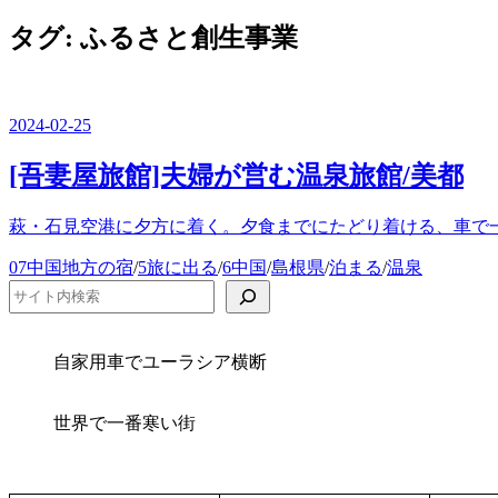
を
切
ュ
閉
タグ:
ふるさと創生事業
り
ー
じ
替
る
え
2024-02-25
[吾妻屋旅館]夫婦が営む温泉旅館/美都
萩・石見空港に夕方に着く。夕食までにたどり着ける、車で一
カ
07中国地方の宿
/
5旅に出る
/
6中国
/
島根県
/
泊まる
/
温泉
テ
検索
ゴ
リ
ー
自家用車でユーラシア横断
世界で一番寒い街