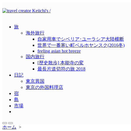
コ
ン
テ
ン
旅
ツ
海外旅行
へ
自家用車でシベリア･ユーラシア大陸横断
ス
世界で一番寒い町ベルホヤンスク(2016冬)
キ
feeling asian hot breeze
ッ
国内旅行
プ
[歴史散歩] 本能寺の変
最長片道切符の旅 2018
日記
東京異国
東京の外国料理店
宿
島
市場
メ
ニ
ュ
検
メ
ホーム
>
ー
索
ニ