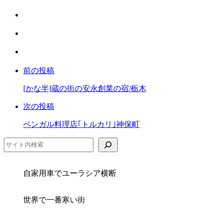
で
は
シ
て
ェ
LINE
な
ア
で
ブ
Facebook
シ
ッ
で
ェ
ク
前の投稿
シ
ア
マ
ェ
ー
[かな半]蔵の街の安永創業の宿/栃木
ア
ク
次の投稿
に
保
ベンガル料理店｢トルカリ｣神保町
存
検索
自家用車でユーラシア横断
世界で一番寒い街