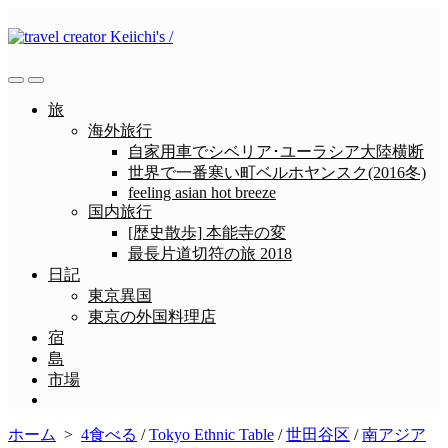
コ
ン
テ
ン
検
メ
ツ
索
ニ
旅
へ
切
ュ
海外旅行
ス
り
ー
自家用車でシベリア･ユーラシア大陸横断
替
キ
世界で一番寒い町ベルホヤンスク(2016冬)
え
ッ
feeling asian hot breeze
プ
国内旅行
[歴史散歩] 本能寺の変
最長片道切符の旅 2018
日記
東京異国
東京の外国料理店
宿
島
市場
メ
ニ
ホーム
>
4食べる
/
Tokyo Ethnic Table
/
世田谷区
/
南アジア
ュ