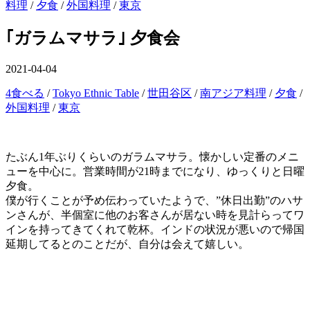
ー
料理
/
夕食
/
外国料理
/
東京
を
閉
｢ガラムマサラ｣ 夕食会
じ
る
公
2021-04-04
開
カ
4食べる
/
Tokyo Ethnic Table
/
世田谷区
/
南アジア料理
/
夕食
/
日
テ
外国料理
/
東京
ゴ
リ
ー
たぶん1年ぶりくらいのガラムマサラ。懐かしい定番のメニ
ューを中心に。営業時間が21時までになり、ゆっくりと日曜
夕食。
僕が行くことが予め伝わっていたようで、”休日出勤”のハサ
ンさんが、半個室に他のお客さんが居ない時を見計らってワ
インを持ってきてくれて乾杯。インドの状況が悪いので帰国
延期してるとのことだが、自分は会えて嬉しい。