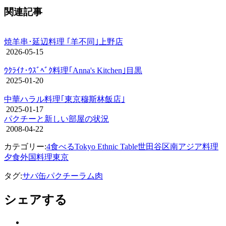
関連記事
焼羊串･延辺料理 ｢羊不同｣上野店
2026-05-15
ｳｸﾗｲﾅ･ｳｽﾞﾍﾞｸ料理｢Anna's Kitchen｣目黒
2025-01-20
中華ハラル料理｢東京穆斯林飯店｣
2025-01-17
パクチーと新しい部屋の状況
2008-04-22
カテゴリー:
4食べる
Tokyo Ethnic Table
世田谷区
南アジア料理
夕食
外国料理
東京
タグ:
サバ缶
パクチー
ラム肉
シェアする
Twitter