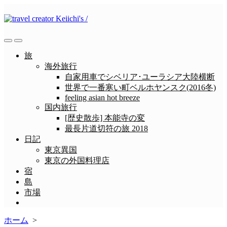
コ
ン
テ
ン
検
メ
ツ
索
ニ
旅
へ
切
ュ
海外旅行
ス
り
ー
自家用車でシベリア･ユーラシア大陸横断
替
キ
世界で一番寒い町ベルホヤンスク(2016冬)
え
ッ
feeling asian hot breeze
プ
国内旅行
[歴史散歩] 本能寺の変
最長片道切符の旅 2018
日記
東京異国
東京の外国料理店
宿
島
市場
メ
ニ
ホーム
>
ュ