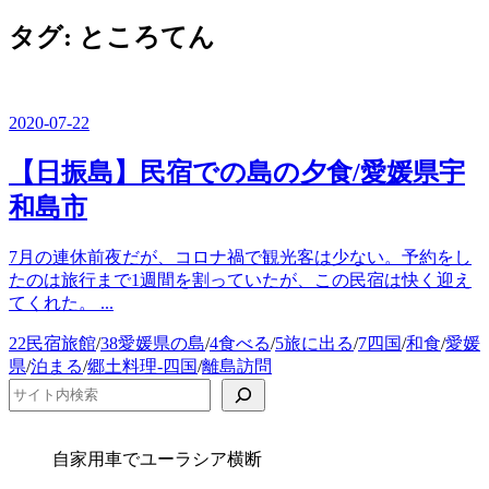
ー
を
タグ:
ところてん
閉
じ
る
2020-07-22
【日振島】民宿での島の夕食/愛媛県宇
和島市
7月の連休前夜だが、コロナ禍で観光客は少ない。予約をし
たのは旅行まで1週間を割っていたが、この民宿は快く迎え
てくれた。 ...
カ
22民宿旅館
/
38愛媛県の島
/
4食べる
/
5旅に出る
/
7四国
/
和食
/
愛媛
テ
県
/
泊まる
/
郷土料理-四国
/
離島訪問
ゴ
検索
リ
ー
自家用車でユーラシア横断