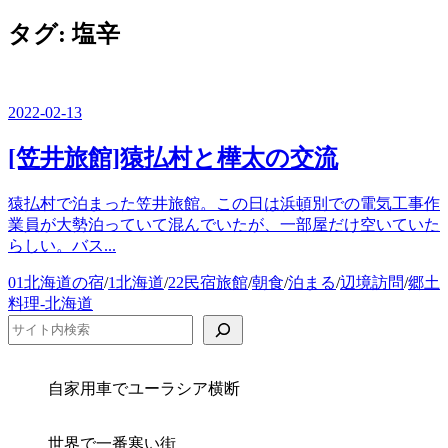
ー
を
タグ:
塩辛
閉
じ
る
2022-02-13
[笠井旅館]猿払村と樺太の交流
猿払村で泊まった笠井旅館。この日は浜頓別での電気工事作
業員が大勢泊っていて混んでいたが、一部屋だけ空いていた
らしい。バス...
カ
01北海道の宿
/
1北海道
/
22民宿旅館
/
朝食
/
泊まる
/
辺境訪問
/
郷土
テ
料理-北海道
ゴ
検索
リ
ー
自家用車でユーラシア横断
世界で一番寒い街