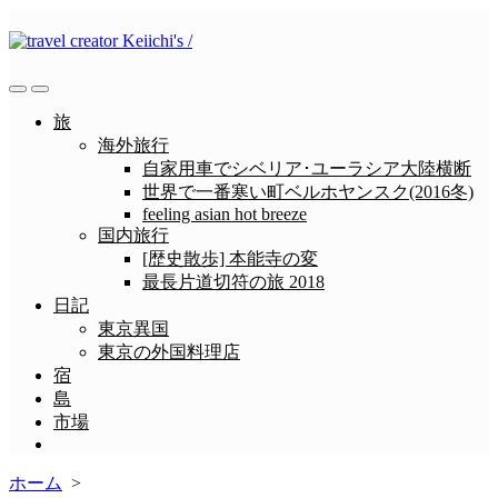
コ
ン
テ
ン
検
メ
ツ
索
ニ
旅
へ
切
ュ
海外旅行
ス
り
ー
自家用車でシベリア･ユーラシア大陸横断
替
キ
世界で一番寒い町ベルホヤンスク(2016冬)
え
ッ
feeling asian hot breeze
プ
国内旅行
[歴史散歩] 本能寺の変
最長片道切符の旅 2018
日記
東京異国
東京の外国料理店
宿
島
市場
メ
ニ
ホーム
>
ュ