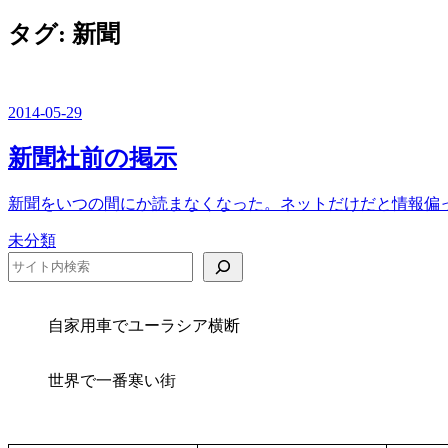
を
切
ュ
閉
タグ:
新聞
り
ー
じ
替
る
え
2014-05-29
新聞社前の掲示
新聞をいつの間にか読まなくなった。ネットだけだと情報偏っ
カ
未分類
テ
検索
ゴ
リ
ー
自家用車でユーラシア横断
世界で一番寒い街