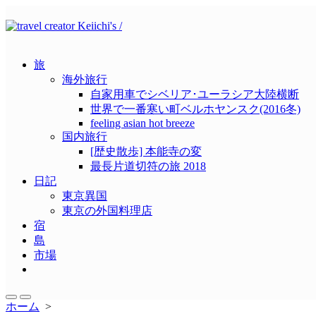
コ
ン
テ
ン
旅
ツ
海外旅行
へ
自家用車でシベリア･ユーラシア大陸横断
ス
世界で一番寒い町ベルホヤンスク(2016冬)
キ
feeling asian hot breeze
ッ
国内旅行
プ
[歴史散歩] 本能寺の変
最長片道切符の旅 2018
日記
東京異国
東京の外国料理店
宿
島
市場
メ
ニ
ュ
検
メ
ホーム
>
ー
索
ニ