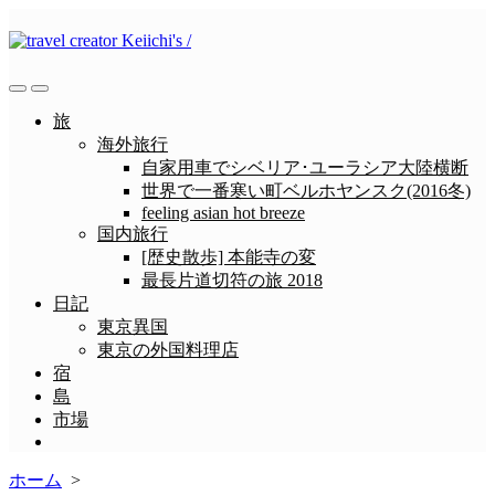
コ
ン
テ
ン
検
メ
ツ
索
ニ
旅
へ
切
ュ
海外旅行
ス
り
ー
自家用車でシベリア･ユーラシア大陸横断
替
キ
世界で一番寒い町ベルホヤンスク(2016冬)
え
ッ
feeling asian hot breeze
プ
国内旅行
[歴史散歩] 本能寺の変
最長片道切符の旅 2018
日記
東京異国
東京の外国料理店
宿
島
市場
メ
ニ
ホーム
>
ュ