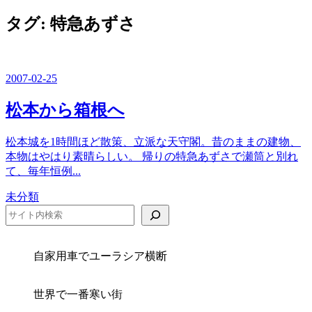
ー
を
タグ:
特急あずさ
閉
じ
る
2007-02-25
松本から箱根へ
松本城を1時間ほど散策、立派な天守閣。昔のままの建物、
本物はやはり素晴らしい。 帰りの特急あずさで瀬筒と別れ
て、毎年恒例...
カ
未分類
テ
検索
ゴ
リ
ー
自家用車でユーラシア横断
世界で一番寒い街