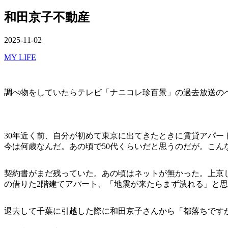
を
切
ュ
閉
和田京子不動産
り
ー
じ
替
る
え
公
2025-11-02
開
カ
MY LIFE
日
テ
ゴ
リ
調べ物をしていたらテレビ「ナニコレ珍百景」の過去放送の
ー
30年近く前、自分が初めて東京に出てきたときに賃貸アパ
今は何歳なんだ。あの頃で50代くらいだと思うのだが。こんな
契約書がまだ残っていた。あの頃はネットが無かった。上京
の借りた2階建てアパート、「地震が来たらまず潰れる」と
退去して千葉に引越した際に和田京子さんから「都落ちです