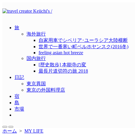
コ
ン
テ
ン
旅
ツ
海外旅行
へ
自家用車でシベリア･ユーラシア大陸横断
ス
世界で一番寒い町ベルホヤンスク(2016冬)
キ
feeling asian hot breeze
ッ
国内旅行
プ
[歴史散歩] 本能寺の変
最長片道切符の旅 2018
日記
東京異国
東京の外国料理店
宿
島
市場
メ
ニ
ュ
検
メ
ホーム
>
MY LIFE
ー
索
ニ