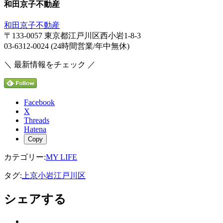
和田京子不動産
和田京子不動産
〒133-0057 東京都江戸川区西小岩1-8-3
03-6312-0024 (24時間営業/年中無休)
＼ 最新情報をチェック ／
Facebook
X
Threads
Hatena
Copy
カテゴリー:
MY LIFE
タグ:
上京
小岩
江戸川区
シェアする
Twitter