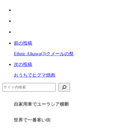
で
は
シ
て
ェ
LINE
な
ア
で
ブ
Facebook
シ
ッ
で
ェ
ク
前の投稿
シ
ア
マ
ェ
ー
Ethnic Aikawa(3)クメールの祭
ア
ク
次の投稿
に
保
おうちでヒグマ焼肉
存
検索
自家用車でユーラシア横断
世界で一番寒い街