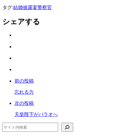
タグ:
結婚披露宴
警察官
シェアする
Twitter
で
は
シ
て
ェ
LINE
な
ア
で
ブ
Facebook
シ
ッ
で
ェ
ク
前の投稿
シ
ア
マ
ェ
ー
忘れる力
ア
ク
次の投稿
に
保
天皇陛下がパラオへ
存
検索