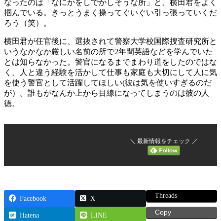
なったのは「なにかをしでかしそうな所」と、横田君をよく
掴んでいる。きっとうまく操ってぐいぐい引っ張っていくだ
ろう（笑）。
横田君が任官後に、選抜されて警察大学校国際捜査研究所と
いうなかなか厳しい名前の所で2年間英語などを学んでいた
とは知らなかった。警官になるまでまわり道をしたのではな
く、人と違う経験を活かして仕事も家庭も大切にして人に気
を使う警官として活躍してほしい(彼は気を使いすぎるのだ
が）。誰もがなんか上から目線になってしまうのは彼の人
徳。
＼ 最新情報をチェック ／
Threads
Facebook
X
Copy
Hatena
LINE