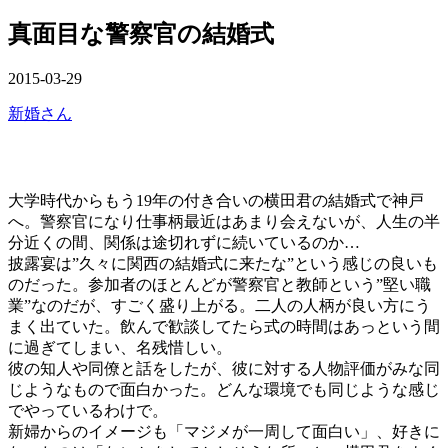
ー
を
真面目な警察官の結婚式
閉
じ
る
公
2015-03-29
開
カ
新婚さん
日
テ
ゴ
リ
ー
大学時代からもう19年の付き合いの横田君の結婚式で神戸
へ。警察官になり仕事柄最近はあまり会えないが、人生の半
分近くの間、関係は途切れずに続いているのか…
披露宴は”久々に関西の結婚式に来たな”という感じの良いも
のだった。参加者のほとんどが警察官と教師という”堅い職
業”なのだが、すごく盛り上がる。二人の人柄が良い方にう
まく出ていた。飲んで歓談してたら式の時間はあっという間
に過ぎてしまい、名残惜しい。
彼の知人や同僚と話をしたが、彼に対する人物評価がみな同
じようなもので面白かった。どんな環境でも同じような感じ
でやっているわけで。
新婦からのイメージも「マジメが一周して面白い」、好きに