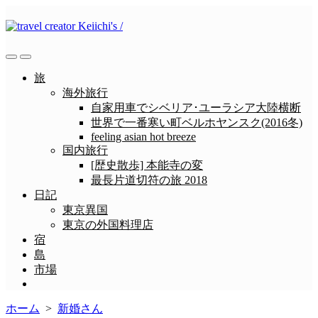
コ
ン
テ
ン
検
メ
ツ
索
ニ
旅
へ
切
ュ
海外旅行
ス
り
ー
自家用車でシベリア･ユーラシア大陸横断
替
キ
世界で一番寒い町ベルホヤンスク(2016冬)
え
ッ
feeling asian hot breeze
プ
国内旅行
[歴史散歩] 本能寺の変
最長片道切符の旅 2018
日記
東京異国
東京の外国料理店
宿
島
市場
メ
ニ
ホーム
>
新婚さん
ュ