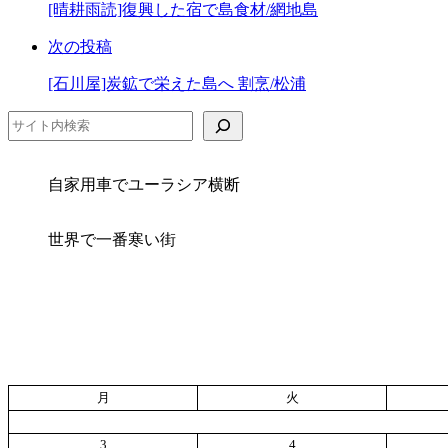
ー
[晴耕雨読]復興した宿で島食材/網地島
ア
ク
次の投稿
に
保
[石川屋]炭鉱で栄えた島へ 割烹/松浦
存
検索
自家用車でユーラシア横断
世界で一番寒い街
月
火
3
4