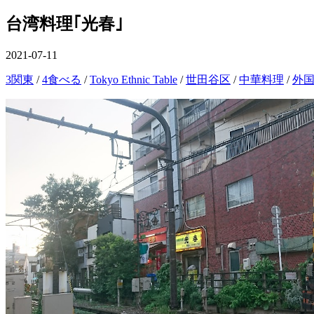
を
切
ュ
閉
台湾料理｢光春｣
り
ー
じ
替
る
え
公
2021-07-11
開
カ
3関東
/
4食べる
/
Tokyo Ethnic Table
/
世田谷区
/
中華料理
/
外
日
テ
ゴ
リ
ー