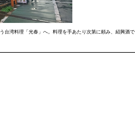
という台湾料理「光春」へ。料理を手あたり次第に頼み、紹興酒で辛