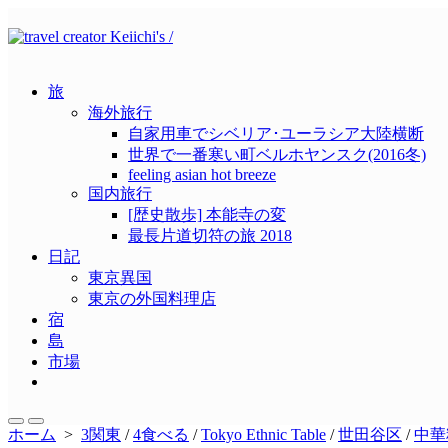
コ
ン
テ
ン
旅
ツ
海外旅行
へ
自家用車でシベリア･ユーラシア大陸横断
ス
世界で一番寒い町ベルホヤンスク(2016冬)
キ
feeling asian hot breeze
ッ
国内旅行
プ
[歴史散歩] 本能寺の変
最長片道切符の旅 2018
日記
東京異国
東京の外国料理店
宿
島
市場
メ
ニ
ュ
検
メ
ホーム
>
3関東
/
4食べる
/
Tokyo Ethnic Table
/
世田谷区
/
中華
ー
索
ニ