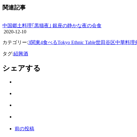
関連記事
中国郷土料理｢黒猫夜｣ 銀座の静かな夜の会食
2020-12-10
カテゴリー:
3関東
4食べる
Tokyo Ethnic Table
世田谷区
中華料理
タグ:
紹興酒
シェアする
Twitter
で
は
シ
て
ェ
LINE
な
ア
で
ブ
Facebook
シ
ッ
で
ェ
ク
前の投稿
シ
ア
マ
ェ