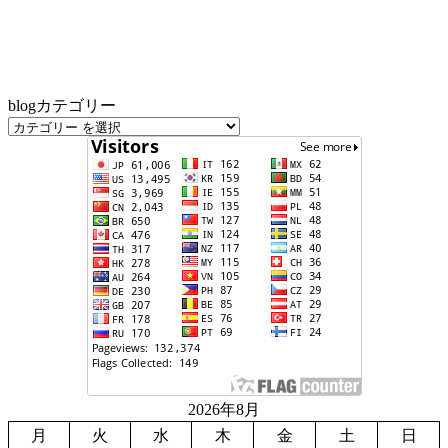
blogカテゴリー
2026年8月
月
火
水
木
金
土
日