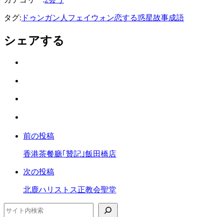
タグ:
ドゥンガン人
フェイウォン
恋する惑星
故事成語
シェアする
Twitter
で
は
シ
て
ェ
LINE
な
ア
で
ブ
Facebook
シ
ッ
で
ェ
ク
前の投稿
シ
ア
マ
ェ
ー
香港茶餐廳｢贊記｣飯田橋店
ア
ク
次の投稿
に
保
北鹿ハリストス正教会聖堂
存
検索