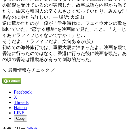
の影響を受けているのが実感した。故事成語を内容から当て
たり、由来を韓国人の辛くんもよく知っていたり。みんな理
系なのにやたら詳しい。— 場所: 火焔山
逆に驚かれたのが、僕が「学生時代に、フェイウオンの歌を
聞いていた、”恋する惑星”を映画館で見た」こと。「えーじ
ゃあアラフィフじゃないですか！」と…
そうだよ、アラフィフだよ、文句あるか(笑)
初めての海外旅行では、重慶大厦に泊まったよ。映画を観て
香港に行ったのではなく、香港に行った後に映画を観た。あ
の頃の香港は躍動感が有って刺激的だった。
＼ 最新情報をチェック ／
Facebook
X
Threads
Hatena
LINE
Copy
カテゴリー:
2会う