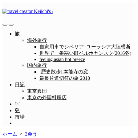
コ
ン
テ
ン
検
メ
ツ
索
ニ
旅
へ
切
ュ
海外旅行
ス
り
ー
自家用車でシベリア･ユーラシア大陸横断
替
キ
世界で一番寒い町ベルホヤンスク(2016冬)
え
ッ
feeling asian hot breeze
プ
国内旅行
[歴史散歩] 本能寺の変
最長片道切符の旅 2018
日記
東京異国
東京の外国料理店
宿
島
市場
メ
ニ
ホーム
>
2会う
ュ