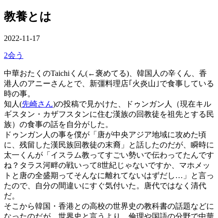
ー
を
教養とは
閉
じ
る
公
2022-11-17
開
カ
2会う
日
テ
中華おたくのTaichiくん(←褒めてる)、韓国人の辛くん、香
ゴ
港人のアニーさんとで、新彊料理店｢火炎山｣で食事している
リ
時の事。
ー
知人(
先崎さん
)の投稿で見かけた、ドゥンガン人（現在キル
ギスタン・カザフスタンに住む漢族の回教徒を祖先とする民
族）の食事の話を自分がした。
ドゥンガン人の事を僕が「唐が中央アジア地域に攻めた頃
に、残留した漢民族回教徒の末裔」と話したのだが、瞬時に
太一くんが「イスラム教ってすごい勢いで伝わってたんです
ね？タラス河畔の戦いって8世紀じゃないですか、マホメッ
トと唐の全盛期ってそんなに離れてないはずだし…」と言っ
たので、自分の間違いにすぐ気付いた。唐代ではなく清代
だ。
そこから韓国・香港との高校の世界史の教科書の話題などに
なったのだが、世界史と言うより、倫理や国語の分野で中華