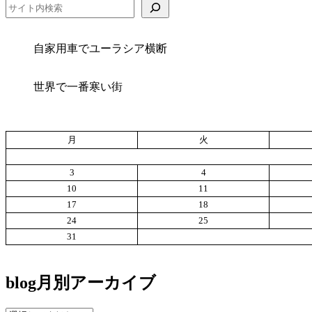
検索
自家用車でユーラシア横断
世界で一番寒い街
月
火
3
4
10
11
17
18
24
25
31
blog月別アーカイブ