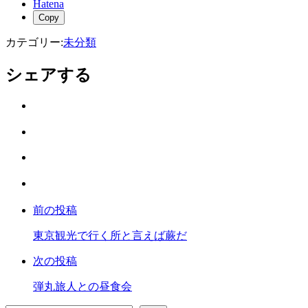
Hatena
Copy
カテゴリー:
未分類
シェアする
Twitter
で
は
シ
て
ェ
LINE
な
ア
で
ブ
Facebook
シ
ッ
で
ェ
ク
前の投稿
シ
ア
マ
ェ
ー
東京観光で行く所と言えば蕨だ
ア
ク
次の投稿
に
保
弾丸旅人との昼食会
存