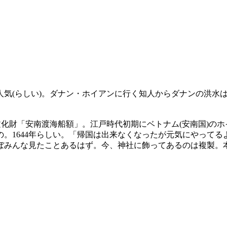
人気(らしい)。ダナン・ホイアンに行く知人からダナンの洪水
文化財「安南渡海船額」。江戸時代初期にベトナム(安南国)の
。1644年らしい。「帰国は出来なくなったが元気にやって
ぼみんな見たことあるはず。今、神社に飾ってあるのは複製。