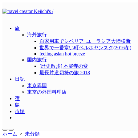
コ
ン
テ
ン
旅
ツ
海外旅行
へ
自家用車でシベリア･ユーラシア大陸横断
ス
世界で一番寒い町ベルホヤンスク(2016冬)
キ
feeling asian hot breeze
ッ
国内旅行
プ
[歴史散歩] 本能寺の変
最長片道切符の旅 2018
日記
東京異国
東京の外国料理店
宿
島
市場
メ
ニ
ュ
検
メ
ホーム
>
未分類
ー
索
ニ