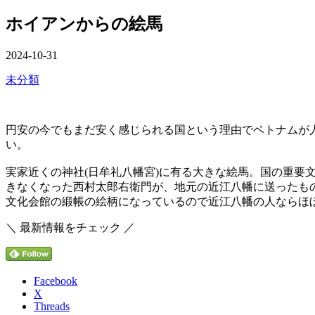
を
切
ュ
閉
ホイアンからの絵馬
り
ー
じ
替
る
え
公
2024-10-31
開
カ
未分類
日
テ
ゴ
リ
円安の今でもまだ安く感じられる国という理由でベトナムが
ー
い。
実家近くの神社(日牟礼八幡宮)に有る大きな絵馬。国の重要
きなくなった西村太郎右衛門が、地元の近江八幡に送ったもの
文化会館の緞帳の絵柄になっているので近江八幡の人ならほ
＼ 最新情報をチェック ／
Facebook
X
Threads