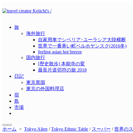
コ
ン
テ
ン
旅
ツ
海外旅行
へ
自家用車でシベリア･ユーラシア大陸横断
ス
世界で一番寒い町ベルホヤンスク(2016冬)
キ
feeling asian hot breeze
ッ
国内旅行
プ
[歴史散歩] 本能寺の変
最長片道切符の旅 2018
日記
東京異国
東京の外国料理店
宿
島
市場
メ
ニ
ュ
メ
検
ホーム
>
Tokyo Alien
/
Tokyo Ethnic Table
/
スーパー
/
世界の
ー
ニ
索