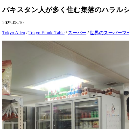
を
ュ
切
閉
パキスタン人が多く住む集落のハラル
ー
り
じ
替
る
え
公
2025-08-10
開
カ
Tokyo Alien
/
Tokyo Ethnic Table
/
スーパー
/
世界のスーパーマ
日
テ
ゴ
リ
ー