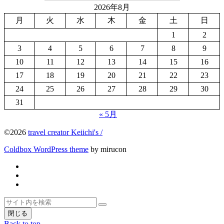
2026年8月
月
火
水
木
金
土
日
1
2
3
4
5
6
7
8
9
10
11
12
13
14
15
16
17
18
19
20
21
22
23
24
25
26
27
28
29
30
31
« 5月
©2026
travel creator Keiichi's /
Coldbox WordPress theme
by mirucon
Twitter
Facebook
Instagram
ト
検
検
ッ
索
閉じる
索
プ
Back to top