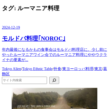
ー
を
タグ:
ルーマニア料理
閉
じ
る
2024-12-19
モルドバ料理｢NOROC｣
年内最後になるかもの食事会はモルドバ料理店に。少し前に
やったルーマニアワイン会でのルーマニア料理にややウクラ
イナの要素が...
カ
Tokyo Alien
/
Tokyo Ethnic Table
/
外食
/
東ヨーロッパ料理
/
東京
/
葛
テ
飾区
ゴ
検索
リ
ー