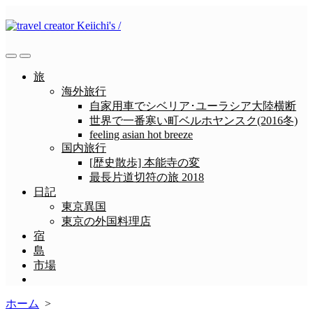
コ
ン
テ
ン
検
メ
ツ
索
ニ
旅
へ
切
ュ
海外旅行
ス
り
ー
自家用車でシベリア･ユーラシア大陸横断
替
キ
世界で一番寒い町ベルホヤンスク(2016冬)
え
ッ
feeling asian hot breeze
プ
国内旅行
[歴史散歩] 本能寺の変
最長片道切符の旅 2018
日記
東京異国
東京の外国料理店
宿
島
市場
メ
ニ
ホーム
>
ュ