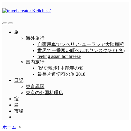
コ
ン
テ
ン
検
メ
ツ
索
ニ
旅
へ
切
ュ
海外旅行
ス
り
ー
自家用車でシベリア･ユーラシア大陸横断
替
キ
世界で一番寒い町ベルホヤンスク(2016冬)
え
ッ
feeling asian hot breeze
プ
国内旅行
[歴史散歩] 本能寺の変
最長片道切符の旅 2018
日記
東京異国
東京の外国料理店
宿
島
市場
メ
ニ
ホーム
>
ュ