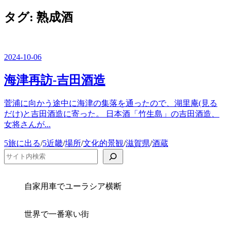
ー
を
タグ:
熟成酒
閉
じ
る
2024-10-06
海津再訪-吉田酒造
菅浦に向かう途中に海津の集落を通ったので、湖里庵(見る
だけ)と吉田酒造に寄った。 日本酒「竹生島」の吉田酒造、
女将さんが...
カ
5旅に出る
/
5近畿
/
場所
/
文化的景観
/
滋賀県
/
酒蔵
テ
検索
ゴ
リ
ー
自家用車でユーラシア横断
世界で一番寒い街