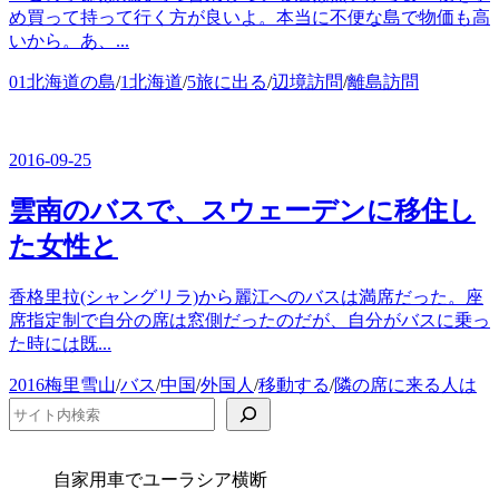
め買って持って行く方が良いよ。本当に不便な島で物価も高
いから。あ、...
カ
01北海道の島
/
1北海道
/
5旅に出る
/
辺境訪問
/
離島訪問
テ
ゴ
リ
2016-09-25
ー
雲南のバスで、スウェーデンに移住し
た女性と
香格里拉(シャングリラ)から麗江へのバスは満席だった。座
席指定制で自分の席は窓側だったのだが、自分がバスに乗っ
た時には既...
カ
2016梅里雪山
/
バス
/
中国
/
外国人
/
移動する
/
隣の席に来る人は
テ
検索
ゴ
リ
ー
自家用車でユーラシア横断