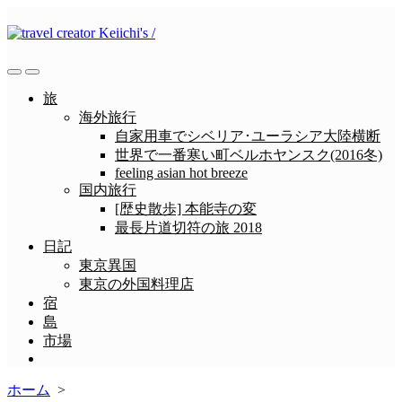
コ
ン
テ
ン
検
メ
ツ
索
ニ
旅
へ
切
ュ
海外旅行
ス
り
ー
自家用車でシベリア･ユーラシア大陸横断
替
キ
世界で一番寒い町ベルホヤンスク(2016冬)
え
ッ
feeling asian hot breeze
プ
国内旅行
[歴史散歩] 本能寺の変
最長片道切符の旅 2018
日記
東京異国
東京の外国料理店
宿
島
市場
メ
ニ
ホーム
>
ュ