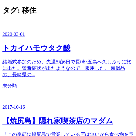
ー
を
タグ:
移住
閉
じ
る
2020-03-01
トカイハモウタク酸
結婚式参加のため、先週5泊6日で長崎･五島へ久しぶりに旅
に出た。禁断症状が出たようなので、服用した。 類似品
の、長崎県の...
カ
未分類
テ
ゴ
リ
2017-10-16
ー
【焼尻島】隠れ家喫茶店のマダム
「この季節は焼尻島で営業している店は無いから食べ物を予