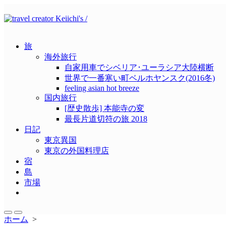
コ
ン
テ
ン
旅
ツ
海外旅行
へ
自家用車でシベリア･ユーラシア大陸横断
ス
世界で一番寒い町ベルホヤンスク(2016冬)
キ
feeling asian hot breeze
ッ
国内旅行
プ
[歴史散歩] 本能寺の変
最長片道切符の旅 2018
日記
東京異国
東京の外国料理店
宿
島
市場
メ
ニ
ュ
検
メ
ホーム
>
ー
索
ニ