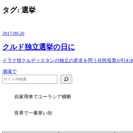
を
切
ュ
閉
タグ:
選挙
り
ー
じ
替
る
え
2017-09-26
クルド独立選挙の日に
イラク領クルディスタンの独立の是非を問う住民投票が行われて
カ
酒場で
テ
検索
ゴ
リ
ー
自家用車でユーラシア横断
世界で一番寒い街