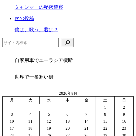
ェ
ー
ミャンマーの秘密警察
ア
ク
次の投稿
に
保
僕は、歌う。君は？
存
検索
自家用車でユーラシア横断
世界で一番寒い街
2026年8月
月
火
水
木
金
土
日
1
2
3
4
5
6
7
8
9
10
11
12
13
14
15
16
17
18
19
20
21
22
23
24
25
26
27
28
29
30