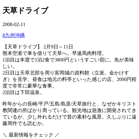
ー
を
天草ドライブ
閉
じ
る
公
2008-02-11
開
カ
8九州沖縄
日
テ
【天草ドライブ】 2月9日～11日
ゴ
熊本空港で車を借りて天草へ。早速馬肉料理。
リ
1泊目は本渡で1泊2食で3800円というすごい宿に。魚が美味
ー
しい。
2日目は天草北部を周り富岡城の資料館（立派。金かけす
ぎ）を見学、昼食は地元の料亭といった感じの店、2000円程
度で非常に豪華な食事。
2泊目は下田温泉。
昨年からの長崎/平戸/五島/島原/天草旅行と、なぜかキリスト
教関連の所ばかり周っている。観光地は急激に開発されてき
ているが、少し外れるだけで昔の素朴な風景。久しぶりに遠
藤周作でも読むか。
＼ 最新情報をチェック ／