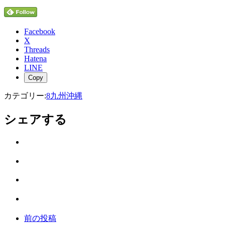
Facebook
X
Threads
Hatena
LINE
Copy
カテゴリー:
8九州沖縄
シェアする
Twitter
で
は
シ
て
ェ
LINE
な
ア
で
ブ
Facebook
シ
ッ
で
ェ
ク
前の投稿
シ
ア
マ