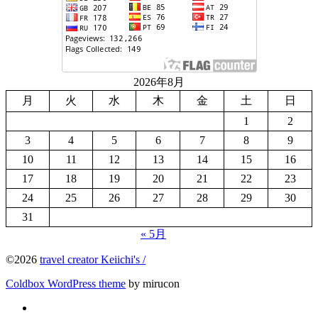
2026年8月
月
火
水
木
金
土
日
1
2
3
4
5
6
7
8
9
10
11
12
13
14
15
16
17
18
19
20
21
22
23
24
25
26
27
28
29
30
31
« 5月
©2026
travel creator Keiichi's /
Coldbox WordPress theme
by mirucon
Twitter