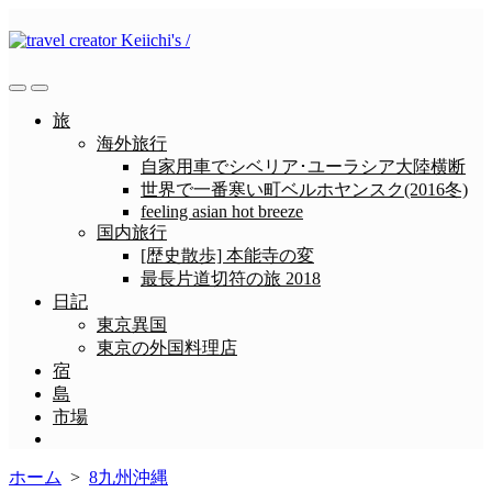
コ
ン
テ
ン
検
メ
ツ
索
ニ
旅
へ
切
ュ
海外旅行
ス
り
ー
自家用車でシベリア･ユーラシア大陸横断
替
キ
世界で一番寒い町ベルホヤンスク(2016冬)
え
ッ
feeling asian hot breeze
プ
国内旅行
[歴史散歩] 本能寺の変
最長片道切符の旅 2018
日記
東京異国
東京の外国料理店
宿
島
市場
メ
ニ
ホーム
>
8九州沖縄
ュ