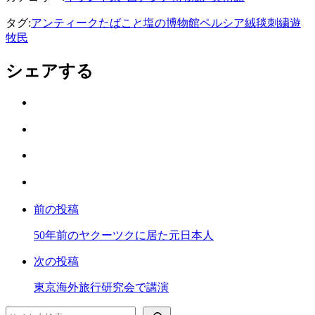
タグ:
アンティーク
たばこと塩の博物館
ペルシア絨毯
刺繍
遊
牧民
シェアする
Twitter
で
は
シ
て
ェ
LINE
な
ア
で
ブ
Facebook
シ
ッ
で
ェ
ク
前の投稿
シ
ア
マ
ェ
ー
50年前のヤクーツクに居た元日本人
ア
ク
次の投稿
に
保
東京海外旅行研究会で講演
存
検索