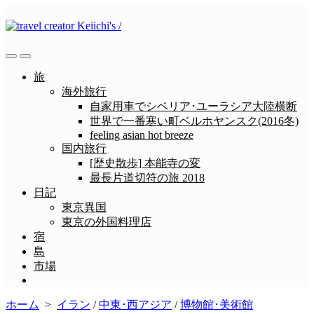
コ
ン
テ
ン
検
メ
ツ
索
ニ
旅
へ
切
ュ
海外旅行
ス
り
ー
自家用車でシベリア･ユーラシア大陸横断
替
キ
世界で一番寒い町ベルホヤンスク(2016冬)
え
ッ
feeling asian hot breeze
プ
国内旅行
[歴史散歩] 本能寺の変
最長片道切符の旅 2018
日記
東京異国
東京の外国料理店
宿
島
市場
メ
ニ
ホーム
>
イラン
/
中東･西アジア
/
博物館･美術館
ュ