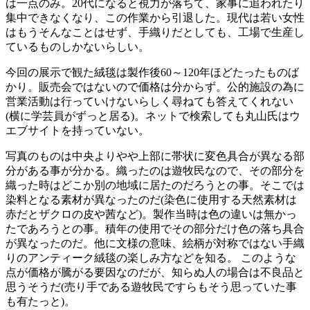
は一点のみ。20代になると視力が落ちて、家事に追われたり
集中できなくなり、この作業から引退した。現代は若い女性
はもうそんなことはせず、手織りだとしても、工場で生産し
ているものしかないらしい。
今回の展示で観た絨毯は製作後60～120年ほどたったものば
かり。販売会ではないので価格は分からず。公的施設の為に
営業活動は行っていけないらしく尋ねても答えてくれない
(横に学芸員がずっと居る)。ネットで検索しても丸山氏はウ
エブサイトを持っていない。
写真のものは中央よりやや上部に帯状に変色具合が異なる部
分がある事が分かる。織ったのは遊牧民なので、その部分を
織った時はどこか別の地域に居たのだろうとの事。そこでは
染料となる素材が異なったのだ(染色に使用する天然素材は
赤だとザクロの皮や茜など)。製作当時は色の違いは無かっ
たであろうとの事。積年の使用でその部分だけ色の落ち具合
が異なったのだ。他に文様の意味、絵柄が対称ではない手織
りのアンティーク絨毯の楽しみ方などを知る。 このような
点が価格が騰がる要因なのだが、知らぬ人の場合は不良品と
思うそうだ(売り手である遊牧民ですらもそう思っていた事
も有たっと)。