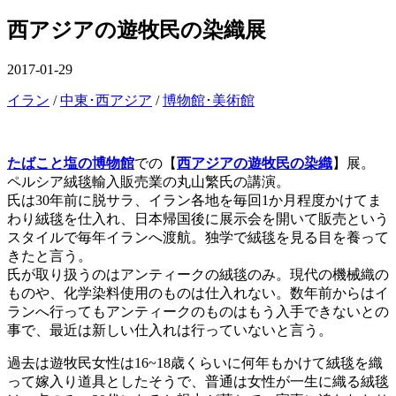
ー
を
西アジアの遊牧民の染織展
閉
じ
る
公
2017-01-29
開
カ
イラン
/
中東･西アジア
/
博物館･美術館
日
テ
ゴ
リ
たばこと塩の博物館
での【
西アジアの遊牧民の染織
】展。
ー
ペルシア絨毯輸入販売業の丸山繁氏の講演。
氏は30年前に脱サラ、イラン各地を毎回1か月程度かけてま
わり絨毯を仕入れ、日本帰国後に展示会を開いて販売という
スタイルで毎年イランへ渡航。独学で絨毯を見る目を養って
きたと言う。
氏が取り扱うのはアンティークの絨毯のみ。現代の機械織の
ものや、化学染料使用のものは仕入れない。数年前からはイ
ランへ行ってもアンティークのものはもう入手できないとの
事で、最近は新しい仕入れは行っていないと言う。
過去は遊牧民女性は16~18歳くらいに何年もかけて絨毯を織
って嫁入り道具としたそうで、普通は女性が一生に織る絨毯