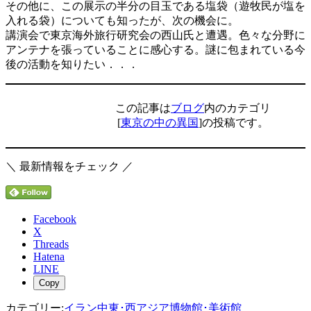
その他に、この展示の半分の目玉である塩袋（遊牧民が塩を
入れる袋）についても知ったが、次の機会に。
講演会で東京海外旅行研究会の西山氏と遭遇。色々な分野に
アンテナを張っていることに感心する。謎に包まれている今
後の活動を知りたい．．．
この記事は
ブログ
内のカテゴリ
[
東京の中の異国
]の投稿です。
＼ 最新情報をチェック ／
Facebook
X
Threads
Hatena
LINE
Copy
カテゴリー:
イラン
中東･西アジア
博物館･美術館