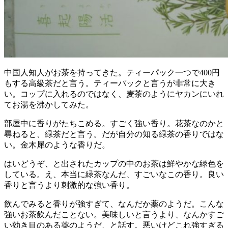
中国人知人がお茶を持ってきた。ティーパック一つで400円
もする高級茶だと言う。ティーパックと言うが非常に大き
い。コップに入れるのではなく、麦茶のようにヤカンにいれ
てお湯を沸かしてみた。
部屋中に香りがたちこめる。すごく強い香り。花茶なのかと
尋ねると、緑茶だと言う。だが自分の知る緑茶の香りではな
い。金木犀のような香りだ。
はいどうぞ、と出されたカップの中のお茶は鮮やかな緑色を
している。え、本当に緑茶なんだ、すごいなこの香り。良い
香りと言うより刺激的な強い香り。
飲んでみると香りが強すぎて、なんだか薬のようだ。こんな
強いお茶飲んだことない。美味しいと言うより、なんかすご
い効き目のある薬のようだ、と話す。悪いけどこれ強すぎる