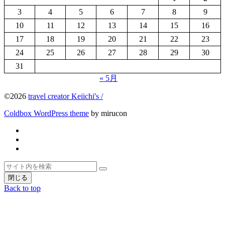
3
4
5
6
7
8
9
10
11
12
13
14
15
16
17
18
19
20
21
22
23
24
25
26
27
28
29
30
31
« 5月
©2026
travel creator Keiichi's /
Coldbox WordPress theme
by mirucon
Twitter
Facebook
Instagram
ト
検
検
ッ
索
閉じる
索
プ
Back to top
へ
戻
る