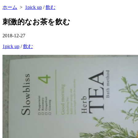
ニ
ホーム
>
1pick up
/
飲む
ュ
ー
を
刺激的なお茶を飲む
閉
じ
る
公
2018-12-27
開
カ
1pick up
/
飲む
日
テ
ゴ
リ
ー