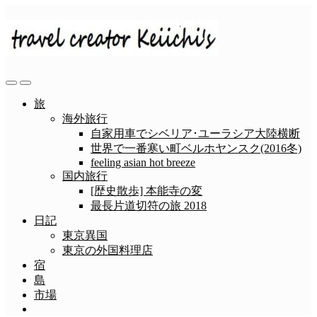
コ
ン
テ
ン
ツ
へ
検
メ
ス
索
ニ
旅
切
ュ
キ
海外旅行
り
ー
ッ
自家用車でシベリア･ユーラシア大陸横断
替
プ
世界で一番寒い町ベルホヤンスク(2016冬)
え
feeling asian hot breeze
国内旅行
[歴史散歩] 本能寺の変
最長片道切符の旅 2018
日記
東京異国
東京の外国料理店
宿
島
市場
メ