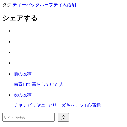
タグ:
ティーパック
ハーブティ
入浴剤
シェアする
Twitter
で
は
シ
て
ェ
LINE
な
ア
で
ブ
Facebook
シ
ッ
で
ェ
ク
前の投稿
シ
ア
マ
ェ
ー
南青山で暮らしていた人
ア
ク
次の投稿
に
保
チキンビリヤニ｢アリーズキッチン｣ 心斎橋
存
検索