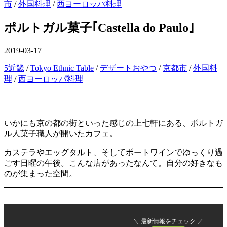
ー
市
/
外国料理
/
西ヨーロッパ料理
を
閉
ポルトガル菓子｢Castella do Paulo｣
じ
る
公
2019-03-17
開
カ
5近畿
/
Tokyo Ethnic Table
/
デザートおやつ
/
京都市
/
外国料
日
テ
理
/
西ヨーロッパ料理
ゴ
リ
ー
いかにも京の都の街といった感じの上七軒にある、ポルトガ
ル人菓子職人が開いたカフェ。
カステラやエッグタルト、そしてポートワインでゆっくり過
ごす日曜の午後。こんな店があったなんて。自分の好きなも
のが集まった空間。
＼ 最新情報をチェック ／