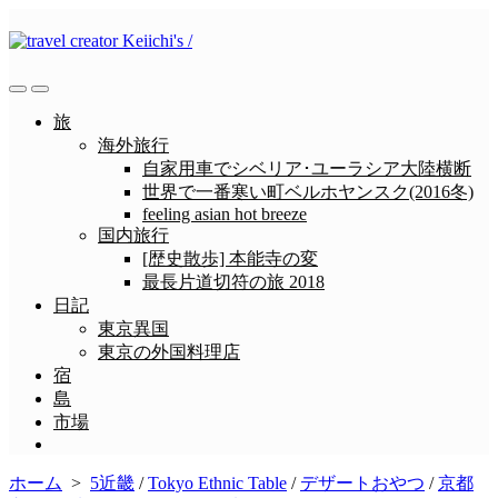
コ
ン
テ
ン
検
メ
ツ
索
ニ
旅
へ
切
ュ
海外旅行
ス
り
ー
自家用車でシベリア･ユーラシア大陸横断
替
キ
世界で一番寒い町ベルホヤンスク(2016冬)
え
ッ
feeling asian hot breeze
プ
国内旅行
[歴史散歩] 本能寺の変
最長片道切符の旅 2018
日記
東京異国
東京の外国料理店
宿
島
市場
メ
ニ
ホーム
>
5近畿
/
Tokyo Ethnic Table
/
デザートおやつ
/
京都
ュ