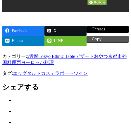
Threads
Facebook
X
Copy
Hatena
LINE
カテゴリー:
5近畿
Tokyo Ethnic Table
デザートおやつ
京都市
外
国料理
西ヨーロッパ料理
タグ:
エッグタルト
カステラ
ポートワイン
シェアする
Twitter
で
は
シ
て
ェ
LINE
な
ア
で
ブ