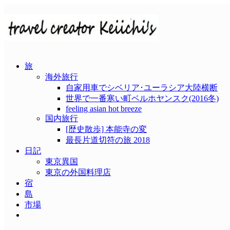
コ
ン
テ
ン
ツ
へ
旅
ス
海外旅行
キ
自家用車でシベリア･ユーラシア大陸横断
ッ
世界で一番寒い町ベルホヤンスク(2016冬)
プ
feeling asian hot breeze
国内旅行
[歴史散歩] 本能寺の変
最長片道切符の旅 2018
日記
東京異国
東京の外国料理店
宿
島
市場
メ
ニ