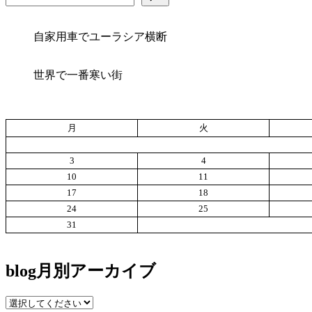
自家用車でユーラシア横断
世界で一番寒い街
月
火
3
4
10
11
17
18
24
25
31
blog月別アーカイブ