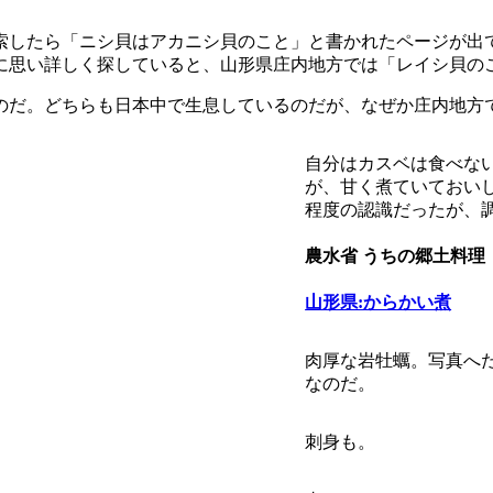
索したら「ニシ貝はアカニシ貝のこと」と書かれたページが出て
に思い詳しく探していると、山形県庄内地方では「レイシ貝の
のだ。どちらも日本中で生息しているのだが、なぜか庄内地方
自分はカスベは食べな
が、甘く煮ていておい
程度の認識だったが、
農水省 うちの郷土料理
山形県:からかい煮
肉厚な岩牡蠣。写真へ
なのだ。
刺身も。