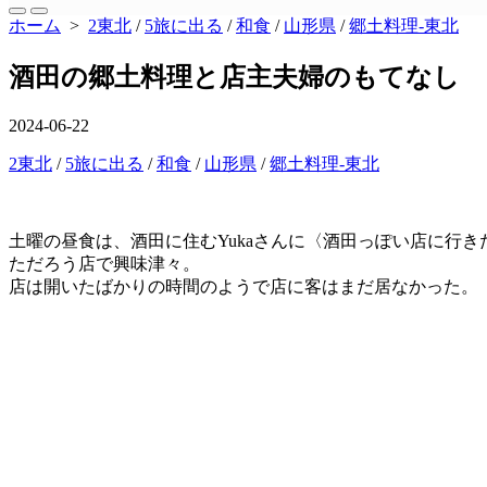
ュ
検
メ
ホーム
>
2東北
/
5旅に出る
/
和食
/
山形県
/
郷土料理-東北
ー
索
ニ
を
切
ュ
閉
酒田の郷土料理と店主夫婦のもてなし
り
ー
じ
替
る
え
公
2024-06-22
開
カ
2東北
/
5旅に出る
/
和食
/
山形県
/
郷土料理-東北
日
テ
ゴ
リ
土曜の昼食は、酒田に住むYukaさんに〈酒田っぽい店に行
ー
ただろう店で興味津々。
店は開いたばかりの時間のようで店に客はまだ居なかった。