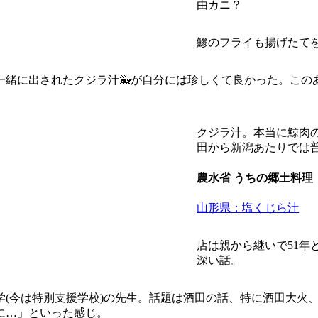
由カニ？
鯵のフライも揚げたて
一緒に出されたクジラ汁🐳が自分には珍しくて良かった。この
クジラ汁。本当に鯨肉
田から新潟あたりでは
農水省 うちの郷土料理
山形県：塩くじら汁
店は親から継いで51
深い話。
学(今は特別支援学校)の先生。話題は酒田の話、特に酒田大火
に…」といった感じ。