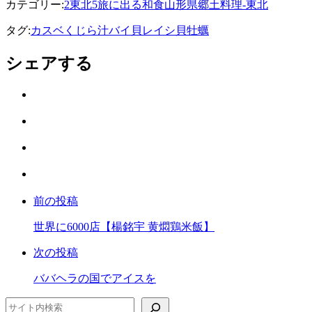
カテゴリー:
2東北
5旅に出る
和食
山形県
郷土料理-東北
タグ:
カスベ
くじら汁
バイ貝
レイシ貝
牡蠣
シェアする
Twitter
で
は
シ
て
ェ
LINE
な
ア
で
ブ
Facebook
シ
ッ
で
ェ
ク
前の投稿
シ
ア
マ
ェ
ー
世界に6000店【楊銘宇 黄燜鶏米飯】
ア
ク
次の投稿
に
保
ババヘラの国でアイスを
存
検索