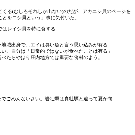
くる(むしろそれしか出ない)のだが、アカニシ貝のページを
ことをニシ貝という」事に気付いた。
ではレイシ貝を特に食する。
い地域出身で…エイは臭い魚と言う思い込みが有る
しい。自分は「日常的ではないが食べたことは有る」
調べたらやはり庄内地方では重要な食材のよう。
たでごめんないさい。岩牡蠣は真牡蠣と違って夏が旬