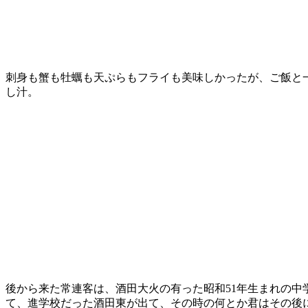
刺身も蟹も牡蠣も天ぷらもフライも美味しかったが、ご飯と
し汁。
後から来た常連客は、酒田大火の有った昭和51年生まれの中
て、進学校だった酒田東が出て、その時の何とか君はその後