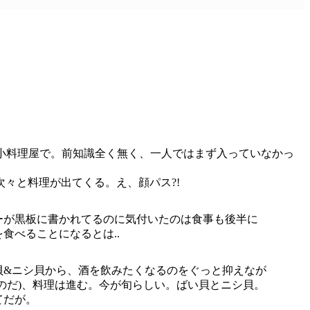
の小料理屋で。前知識全く無く、一人ではまず入っていなかっ
々と料理が出てくる。え、顔パス?!
ーが黒板に書かれてるのに気付いたのは食事も後半に
食べることになるとは..
貝&ニシ貝から、酒を飲みたくなるのをぐっと抑えなが
のだ)、料理は進む。今が旬らしい。ばい貝とニシ貝。
てだが。