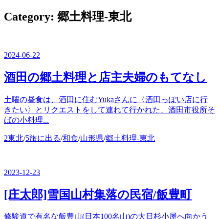
ー
を
Category:
郷土料理-東北
閉
じ
る
2024-06-22
酒田の郷土料理と店主夫婦のもてなし
土曜の昼食は、酒田に住むYukaさんに〈酒田っぽい店に行
きたい〉とリクエストをして連れて行かれた、酒田市役所そ
ばの小料理...
カ
2東北
/
5旅に出る
/
和食
/
山形県
/
郷土料理-東北
テ
ゴ
リ
2023-12-23
ー
[庄太郎]雪国山村集落の民宿/飯豊町
修験道で有名な飯豊山(日本100名山)の大日杉小屋へ向かう