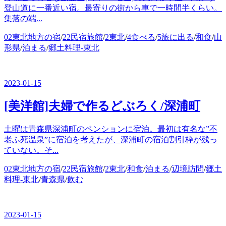
登山道に一番近い宿。最寄りの街から車で一時間半くらい。
集落の端...
カ
02東北地方の宿
/
22民宿旅館
/
2東北
/
4食べる
/
5旅に出る
/
和食
/
山
テ
形県
/
泊まる
/
郷土料理-東北
ゴ
リ
ー
2023-01-15
[美洋館]夫婦で作るどぶろく/深浦町
土曜は青森県深浦町のペンションに宿泊。最初は有名な”不
老ふ死温泉”に宿泊を考えたが、深浦町の宿泊割引枠が残っ
ていない。そ...
カ
02東北地方の宿
/
22民宿旅館
/
2東北
/
和食
/
泊まる
/
辺境訪問
/
郷土
テ
料理-東北
/
青森県
/
飲む
ゴ
リ
ー
2023-01-15