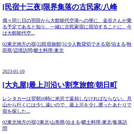
[民宿十三夜]限界集落の古民家/八峰
偶々同じ日の羽田から大館能代空港への便に、金谷さんが乗
る予定であると知り、一緒に古民家宿に宿泊することに。今
は大館能代空...
カ
02東北地方の宿
/
22民宿旅館
/
31少人数貸切できる宿
/
泊まる
/
秋
テ
田県
/
辺境訪問
/
郷土料理-東北
ゴ
リ
ー
2023-01-10
[大丸屋]最上川沿い割烹旅館/朝日町
レンタカーは翌朝10時に米沢で返却しなければならない。月
山から行くには少し遠いので、最上川を少し遡ったあたりで
宿を探した...
カ
02東北地方の宿
/
2東北
/
山形県
/
泊まる
/
郷土料理-東北
/
集落訪
テ
問