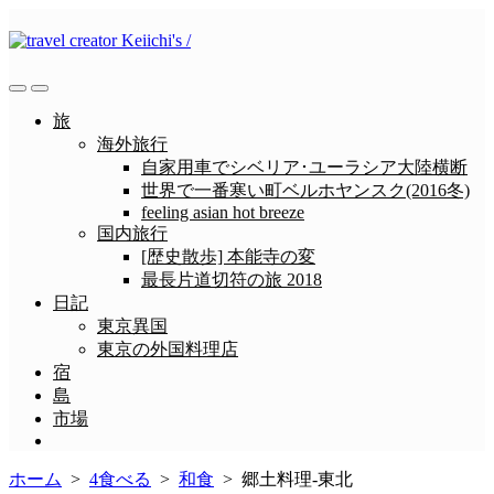
コ
ン
テ
ン
検
メ
ツ
索
ニ
旅
へ
切
ュ
海外旅行
ス
り
ー
自家用車でシベリア･ユーラシア大陸横断
替
キ
世界で一番寒い町ベルホヤンスク(2016冬)
え
ッ
feeling asian hot breeze
プ
国内旅行
[歴史散歩] 本能寺の変
最長片道切符の旅 2018
日記
東京異国
東京の外国料理店
宿
島
市場
メ
ニ
ホーム
>
4食べる
>
和食
>
郷土料理-東北
ュ