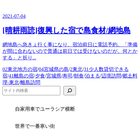
ゴ
リ
ー
2021-07-04
[晴耕雨読]復興した宿で島食材/網地島
網地島へ急きょ行く事になり、宿泊前日に電話予約。「準備
が間に合わないので普通は前日では受けないのだが、何とか
する」と折り...
カ
02東北地方の宿
/
04宮城県の島
/
2東北
/
31少人数貸切できる
テ
宿
/
41離島の宿
/
夕食
/
宮城県
/
寿司
/
朝食
/
泊まる
/
辺境訪問
/
郷土料
ゴ
理-東北
/
離島訪問
リ
検索
ー
自家用車でユーラシア横断
世界で一番寒い街