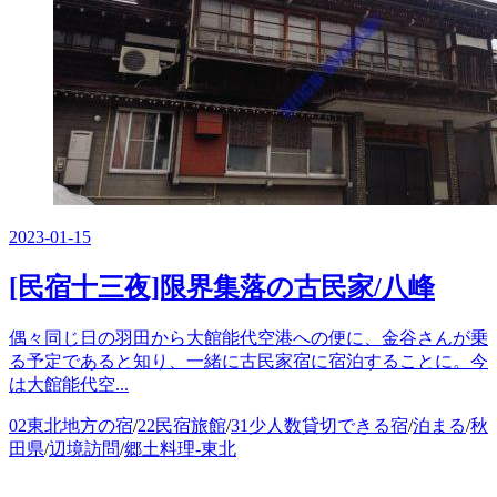
2023-01-15
[民宿十三夜]限界集落の古民家/八峰
偶々同じ日の羽田から大館能代空港への便に、金谷さんが乗
る予定であると知り、一緒に古民家宿に宿泊することに。今
は大館能代空...
カ
02東北地方の宿
/
22民宿旅館
/
31少人数貸切できる宿
/
泊まる
/
秋
テ
田県
/
辺境訪問
/
郷土料理-東北
ゴ
リ