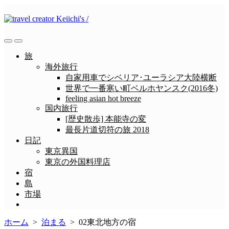
コ
ン
テ
ン
検
メ
ツ
索
ニ
旅
へ
切
ュ
海外旅行
ス
り
ー
自家用車でシベリア･ユーラシア大陸横断
替
キ
世界で一番寒い町ベルホヤンスク(2016冬)
え
ッ
feeling asian hot breeze
プ
国内旅行
[歴史散歩] 本能寺の変
最長片道切符の旅 2018
日記
東京異国
東京の外国料理店
宿
島
市場
メ
ニ
ホーム
>
泊まる
>
02東北地方の宿
ュ