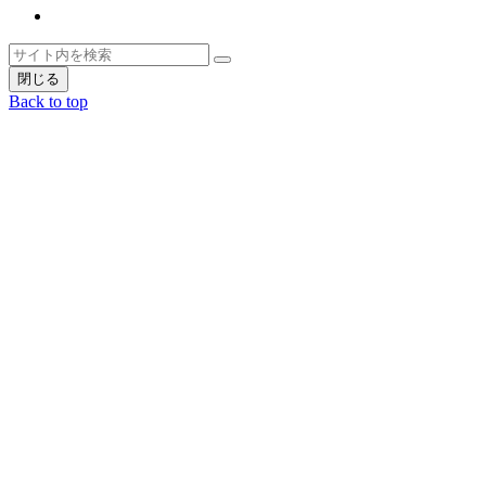
Instagram
ト
検
検
ッ
索
閉じる
索
プ
Back to top
へ
戻
る