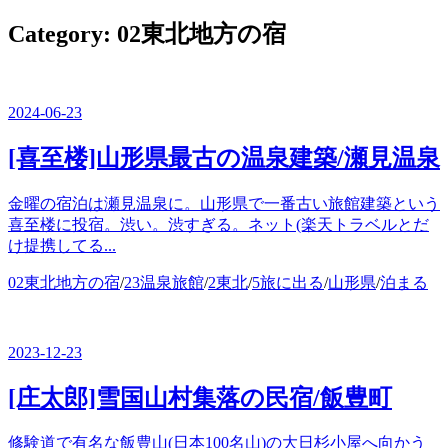
ー
を
Category:
02東北地方の宿
閉
じ
る
2024-06-23
[喜至楼]山形県最古の温泉建築/瀬見温泉
金曜の宿泊は瀬見温泉に。山形県で一番古い旅館建築という
喜至楼に投宿。渋い。渋すぎる。ネット(楽天トラベルとだ
け提携してる...
カ
02東北地方の宿
/
23温泉旅館
/
2東北
/
5旅に出る
/
山形県
/
泊まる
テ
ゴ
リ
2023-12-23
ー
[庄太郎]雪国山村集落の民宿/飯豊町
修験道で有名な飯豊山(日本100名山)の大日杉小屋へ向かう