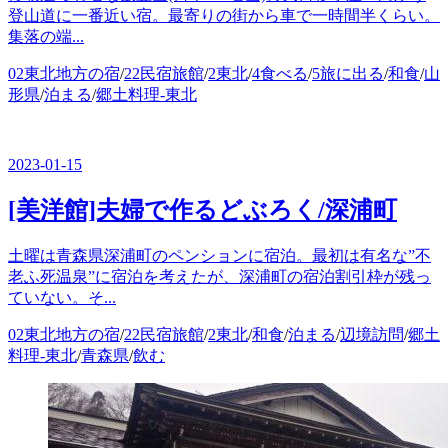
登山道に一番近い宿。最寄りの街から車で一時間半くらい。
集落の端...
カ
02東北地方の宿
/
22民宿旅館
/
2東北
/
4食べる
/
5旅に出る
/
和食
/
山
テ
形県
/
泊まる
/
郷土料理-東北
ゴ
リ
ー
2023-01-15
[美洋館]夫婦で作るどぶろく/深浦町
土曜は青森県深浦町のペンションに宿泊。最初は有名な”不
老ふ死温泉”に宿泊を考えたが、深浦町の宿泊割引枠が残っ
ていない。そ...
カ
02東北地方の宿
/
22民宿旅館
/
2東北
/
和食
/
泊まる
/
辺境訪問
/
郷土
テ
料理-東北
/
青森県
/
飲む
ゴ
リ
ー