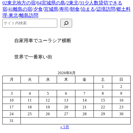
カ
02東北地方の宿
/
04宮城県の島
/
2東北
/
31少人数貸切できる
テ
宿
/
41離島の宿
/
夕食
/
宮城県
/
寿司
/
朝食
/
泊まる
/
辺境訪問
/
郷土料
ゴ
理-東北
/
離島訪問
リ
検索
ー
自家用車でユーラシア横断
世界で一番寒い街
2026年8月
月
火
水
木
金
土
日
1
2
3
4
5
6
7
8
9
10
11
12
13
14
15
16
17
18
19
20
21
22
23
24
25
26
27
28
29
30
31
« 5月