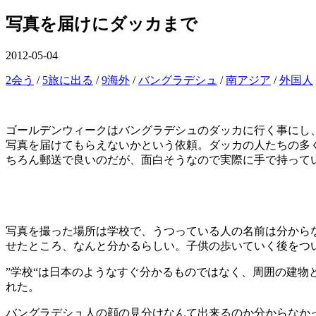
を
切
ュ
閉
写真を届けにダッカまで
り
ー
じ
替
る
え
公
2012-05-04
開
カ
2会う
/
5旅に出る
/
9海外
/
バングラデシュ
/
南アジア
/
外国人
日
テ
ゴ
リ
ゴールデンウィークはバングラデシュのダッカに行く事にし、
ー
写真を届けてもらえないかという依頼。ダッカの人たちの多
ちろん郵送で良いのだが、面白そうなので実際に手で持って
写真を撮った場所は学校で、うつっている人の名前は分から
せたところ、なんと分かるらしい。子供の歩いていく後をつ
”学校“は日本のようなすぐ分かるものではなく、周囲の建
れた。
バングラデシュ人の顔の見分けなんて出来るのか分からなか