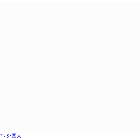
ア
/
外国人