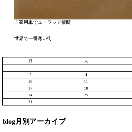
自家用車でユーラシア横断
世界で一番寒い街
月
火
3
4
10
11
17
18
24
25
31
blog月別アーカイブ