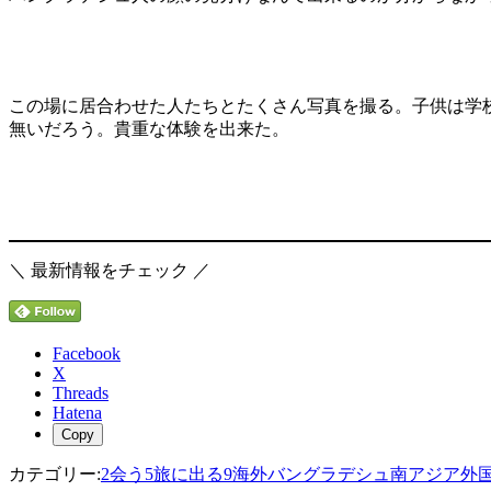
この場に居合わせた人たちとたくさん写真を撮る。子供は学校
無いだろう。貴重な体験を出来た。
＼ 最新情報をチェック ／
Facebook
X
Threads
Hatena
Copy
カテゴリー:
2会う
5旅に出る
9海外
バングラデシュ
南アジア
外