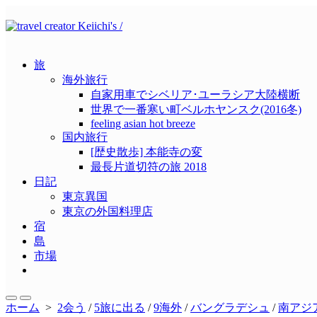
コ
ン
テ
ン
旅
ツ
海外旅行
へ
自家用車でシベリア･ユーラシア大陸横断
ス
世界で一番寒い町ベルホヤンスク(2016冬)
キ
feeling asian hot breeze
ッ
国内旅行
プ
[歴史散歩] 本能寺の変
最長片道切符の旅 2018
日記
東京異国
東京の外国料理店
宿
島
市場
メ
ニ
ュ
検
メ
ホーム
>
2会う
/
5旅に出る
/
9海外
/
バングラデシュ
/
南アジ
ー
索
ニ