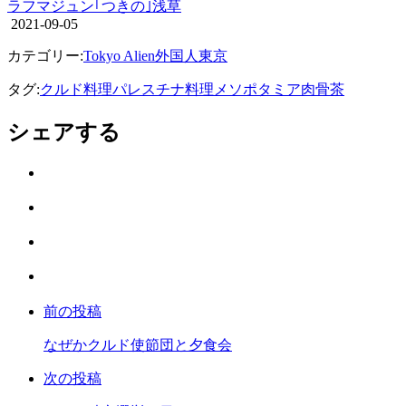
ラフマジュン｢つきの｣浅草
2021-09-05
カテゴリー:
Tokyo Alien
外国人
東京
タグ:
クルド料理
パレスチナ料理
メソポタミア
肉骨茶
シェアする
Twitter
で
は
シ
て
ェ
LINE
な
ア
で
ブ
Facebook
シ
ッ
で
ェ
ク
前の投稿
シ
ア
マ
ェ
ー
なぜかクルド使節団と夕食会
ア
ク
次の投稿
に
保