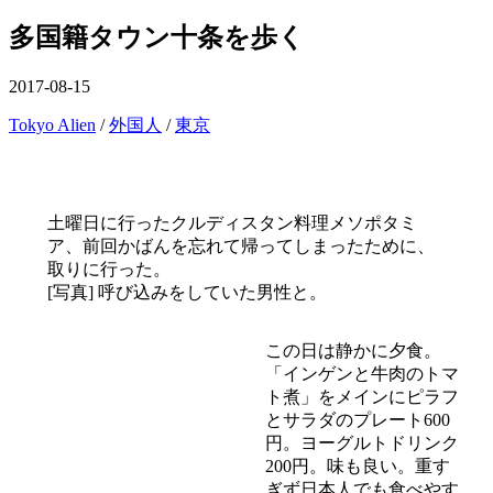
ー
を
多国籍タウン十条を歩く
閉
じ
る
公
2017-08-15
開
カ
Tokyo Alien
/
外国人
/
東京
日
テ
ゴ
リ
ー
土曜日に行ったクルディスタン料理メソポタミ
ア、前回かばんを忘れて帰ってしまったために、
取りに行った。
[写真] 呼び込みをしていた男性と。
この日は静かに夕食。
「インゲンと牛肉のトマ
ト煮」をメインにピラフ
とサラダのプレート600
円。ヨーグルトドリンク
200円。味も良い。重す
ぎず日本人でも食べやす