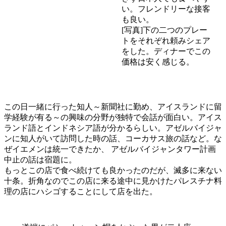
い。フレンドリーな接客
も良い。
[写真]下の二つのプレー
トをそれぞれ頼みシェア
をした。ディナーでこの
価格は安く感じる。
この日一緒に行った知人～新聞社に勤め、アイスランドに留
学経験が有る～の興味の分野が独特で会話が面白い。アイス
ランド語とインドネシア語が分かるらしい。アゼルバイジャ
ンに知人がいて訪問した時の話、コーカサス旅の話など。な
ぜイエメンは統一できたか、 アゼルバイジャンタワー計画
中止の話は宿題に。
もっとこの店で食べ続けても良かったのだが、滅多に来ない
十条。折角なのでこの店に来る途中に見かけたパレスチナ料
理の店にハシゴすることにして店を出た。