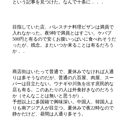
という記事を見つけた。なんで十条に．．．
目指していた店、パレスチナ料理ビザンは満員で
入れなかった。夜9時で満員とはすごい。ケバブ
500円と有るので安くお腹いっぱいに食べれそうだ
ったが、残念。またいつか来ることは有るだろう
か．．
商店街はいたって普通で、夏休みでなければ人通
りは多そうなのだが、普通の八百屋、肉屋、スー
パーは目立たない。ウナギや川魚を出す庶民的な
店も有る。このあたりの人は外食好きなのだろう
か（そんなことは無いと思うが）。
予想以上に多国籍で興味深い。中国人、韓国人よ
りも南アジア人が目立つ。夏休みで夜22時なので
静かだけど、昼間は人通り多そう。