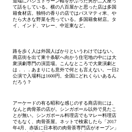
道端にパシュトゥーン帽をかぶった男が二人座っ
て話をしている。横の八百屋かと思った店は多国
籍食材店。独特の香りの店ではバスマティ米、や
たら大きな野菜を売っている。多国籍食材店。タ
イ、インド、マレー、中近東など。
路を歩く人は外国人ばかりというわけではない。
商店街を出て東十条駅へ向かう住宅地の中には大
衆演劇専門の演芸場。こんなところで大衆演劇と
は．．．あまりにも意外で何とも言えない。一日2
公演で入場料は1600円。全国にどれくらいあるん
だろう？
アーケードの有る昭和な感じのする商店街には、
なんと肉骨茶の店が。シンガポール以外で見たこ
とが無い。シンガポール料理店でもマレー料理店
でもなく、肉骨茶屋。ネットで検索したら「2017
年4月、赤坂に日本初の肉骨茶専門店がオープン」