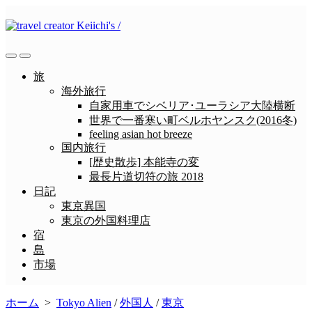
コ
ン
テ
ン
検
メ
ツ
索
ニ
旅
へ
切
ュ
海外旅行
ス
り
ー
自家用車でシベリア･ユーラシア大陸横断
替
キ
世界で一番寒い町ベルホヤンスク(2016冬)
え
ッ
feeling asian hot breeze
プ
国内旅行
[歴史散歩] 本能寺の変
最長片道切符の旅 2018
日記
東京異国
東京の外国料理店
宿
島
市場
メ
ニ
ホーム
>
Tokyo Alien
/
外国人
/
東京
ュ