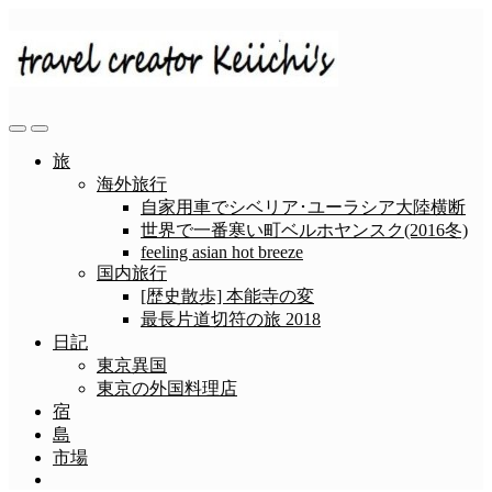
コ
ン
テ
ン
ツ
へ
検
メ
ス
索
ニ
旅
切
ュ
キ
海外旅行
り
ー
ッ
自家用車でシベリア･ユーラシア大陸横断
替
プ
世界で一番寒い町ベルホヤンスク(2016冬)
え
feeling asian hot breeze
国内旅行
[歴史散歩] 本能寺の変
最長片道切符の旅 2018
日記
東京異国
東京の外国料理店
宿
島
市場
メ