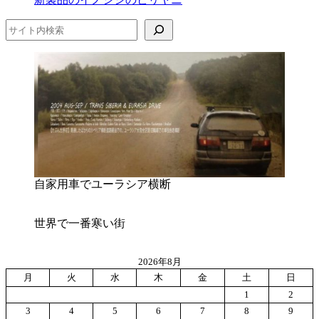
存
検索
自家用車でユーラシア横断
世界で一番寒い街
2026年8月
月
火
水
木
金
土
日
1
2
3
4
5
6
7
8
9