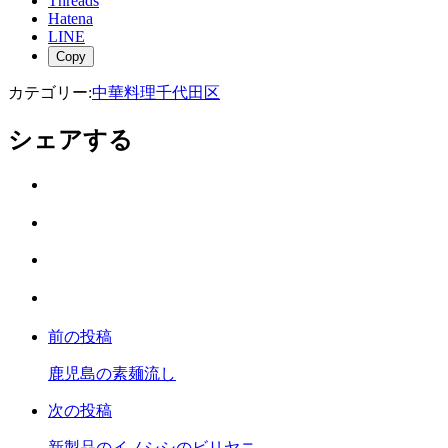
Threads
Hatena
LINE
Copy
カテゴリー:
中華料理
千代田区
シェアする
Twitter
で
は
シ
て
ェ
LINE
な
ア
で
ブ
Facebook
シ
ッ
で
ェ
ク
前の投稿
シ
ア
マ
ェ
ー
鹿児島の素麺流し
ア
ク
次の投稿
に
保
新製品のイノシシのビリヤニ