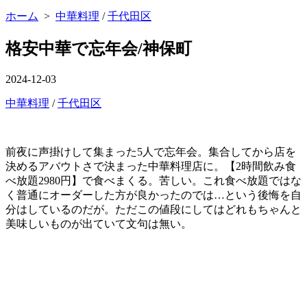
ニ
ホーム
>
中華料理
/
千代田区
ュ
ー
を
格安中華で忘年会/神保町
閉
じ
る
公
2024-12-03
開
カ
中華料理
/
千代田区
日
テ
ゴ
リ
前夜に声掛けして集まった5人で忘年会。集合してから店を
ー
決めるアバウトさで決まった中華料理店に。【2時間飲み食
べ放題2980円】で食べまくる。苦しい。これ食べ放題ではな
く普通にオーダーした方が良かったのでは…という後悔を自
分はしているのだが。ただこの値段にしてはどれもちゃんと
美味しいものが出ていて文句は無い。