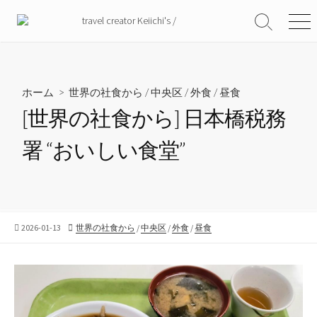
コ
ン
検
メ
索
ニ
テ
切
ュ
ン
り
ー
ツ
替
ホーム
>
世界の社食から
/
中央区
/
外食
/
昼食
え
へ
[世界の社食から] 日本橋税務
ス
キ
署 “おいしい食堂”
ッ
プ
公
カ
2026-01-13
世界の社食から
/
中央区
/
外食
/
昼食
開
テ
日
ゴ
リ
ー