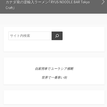
ー
カナダ発の逆輸入ラーメン｢RYUS NOODLE BAR Tokyo
ク
Craft｣
に
保
存
検
索
自家用車でユーラシア横断
世界で一番寒い街