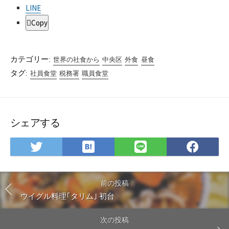
LINE
Copy
カテゴリー:
世界の社食から
中央区
外食
昼食
タグ:
社員食堂
税務署
職員食堂
シェアする
は
Twitter
LINE
Fac
て
で
で
で
な
シ
シ
シ
ブ
ェ
ェ
ェ
前の投稿
ッ
ア
ア
ア
ウイグル料理｢タリム｣ 初台
ク
マ
次の投稿