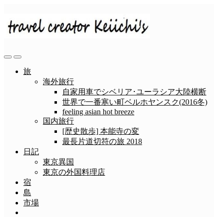
コ
ン
テ
ン
ツ
へ
検
メ
ス
索
ニ
旅
切
ュ
キ
海外旅行
り
ー
ッ
自家用車でシベリア･ユーラシア大陸横断
替
プ
世界で一番寒い町ベルホヤンスク(2016冬)
え
feeling asian hot breeze
国内旅行
[歴史散歩] 本能寺の変
最長片道切符の旅 2018
日記
東京異国
東京の外国料理店
宿
島
市場
メ