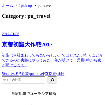
ニ
ホーム
>
1pick up
>
pu_travel
ュ
ー
を
Category:
pu_travel
閉
じ
る
2017-01-06
京都初詣大作戦2017
初詣は何社まわっても良いらしい。ではどれだけ行くことが
できるのか実際にやってみた。年が明けて、元旦0時から夜
が明けるまで...
カ
5旅に出る
/
5近畿
/
pu_travel
/
京都府
/
神社
テ
検索
ゴ
リ
ー
自家用車でユーラシア横断