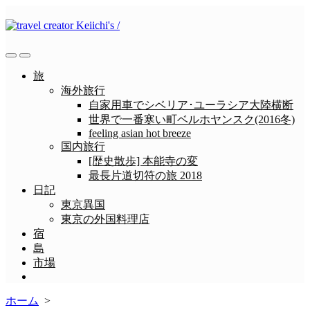
コ
ン
テ
ン
検
メ
ツ
索
ニ
旅
へ
切
ュ
海外旅行
ス
り
ー
自家用車でシベリア･ユーラシア大陸横断
替
キ
世界で一番寒い町ベルホヤンスク(2016冬)
え
ッ
feeling asian hot breeze
プ
国内旅行
[歴史散歩] 本能寺の変
最長片道切符の旅 2018
日記
東京異国
東京の外国料理店
宿
島
市場
メ
ニ
ホーム
>
ュ