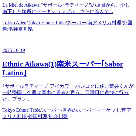
La Miel de Aikawa ”サボール･ラティーノ”の店員から、少し
南下した場所にケーキショップが、さらに進んで...
カ
Tokyo Alien
/
Tokyo Ethnic Table
/
スーパー
/
南アメリカ料理
/
外国
テ
料理
/
神奈川県
ゴ
リ
ー
2025-10-19
Ethnic Aikawa(1)南米スーパー｢Sabor
Latino｣
｢サボールラティーノ アイカワ」 バンコクに住む荒井くんが
一時帰国し今週は厚木に居ると言う。日曜日に遊びに行っ
た。プラン...
カ
Tokyo Ethnic Table
/
スーパー
/
世界のスーパーマーケット
/
南ア
テ
メリカ料理
/
外国料理
/
神奈川県
ゴ
リ
ー