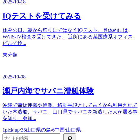
2025-10-18
IQテストを受けてみる
休みの日。朝から祭りにではなくIQテスト、具体的には
WAIS-IV検査を受けてきた。 近所にある某医療系オフィス
ビルで検...
カ
未分類
テ
ゴ
リ
2025-10-08
ー
瀬戸内海でサバニ漕艇体験
沖縄で荷物運搬や漁業、移動手段として古くから利用されて
いた木造船、サバニ。山口県でサバニを新造した人が居る事
を知り、参加...
カ
1pick up
/
35山口県の島
/
6中国
/
山口県
テ
検索