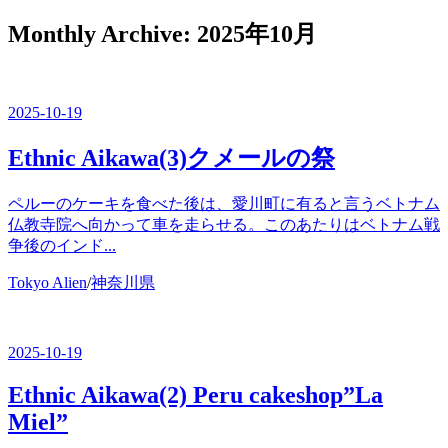
ー
を
Monthly Archive:
2025年10月
閉
じ
る
2025-10-19
Ethnic Aikawa(3)クメールの祭
ペルーのケーキを食べた後は、愛川町に有ると言うベトナム
仏教寺院へ向かって車を走らせる。このあたりはベトナム戦
争後のインド...
カ
Tokyo Alien
/
神奈川県
テ
ゴ
リ
2025-10-19
ー
Ethnic Aikawa(2) Peru cakeshop”La
Miel”