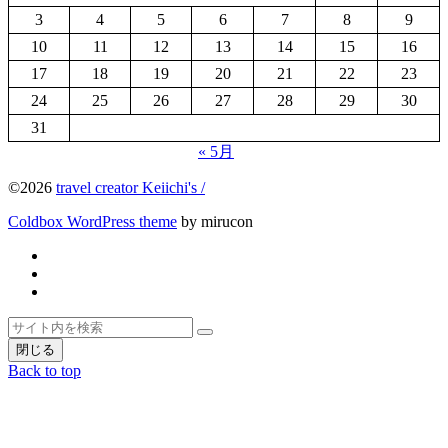
3
4
5
6
7
8
9
10
11
12
13
14
15
16
17
18
19
20
21
22
23
24
25
26
27
28
29
30
31
« 5月
©2026
travel creator Keiichi's /
Coldbox WordPress theme
by mirucon
Twitter
Facebook
Instagram
ト
検
検
ッ
索
閉じる
索
プ
Back to top
へ
戻
る