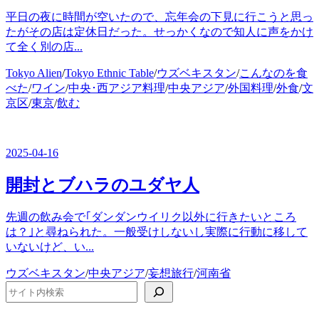
平日の夜に時間が空いたので、忘年会の下見に行こうと思っ
たがその店は定休日だった。せっかくなので知人に声をかけ
て全く別の店...
カ
Tokyo Alien
/
Tokyo Ethnic Table
/
ウズベキスタン
/
こんなのを食
テ
べた
/
ワイン
/
中央･西アジア料理
/
中央アジア
/
外国料理
/
外食
/
文
ゴ
京区
/
東京
/
飲む
リ
ー
2025-04-16
開封とブハラのユダヤ人
先週の飲み会で｢ダンダンウイリク以外に行きたいところ
は？｣と尋ねられた。一般受けしないし実際に行動に移して
いないけど、い...
カ
ウズベキスタン
/
中央アジア
/
妄想旅行
/
河南省
テ
検索
ゴ
リ