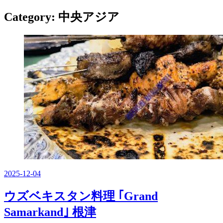
ー
を
Category:
中央アジア
閉
じ
る
2025-12-04
ウズベキスタン料理 ｢Grand
Samarkand｣ 根津