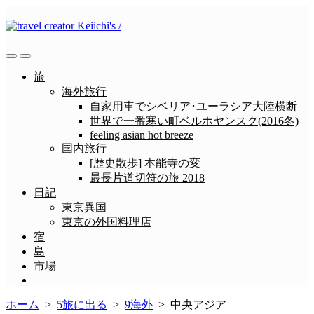
コ
ン
テ
ン
検
メ
ツ
索
ニ
旅
へ
切
ュ
海外旅行
ス
り
ー
自家用車でシベリア･ユーラシア大陸横断
替
キ
世界で一番寒い町ベルホヤンスク(2016冬)
え
ッ
feeling asian hot breeze
プ
国内旅行
[歴史散歩] 本能寺の変
最長片道切符の旅 2018
日記
東京異国
東京の外国料理店
宿
島
市場
メ
ニ
ホーム
>
5旅に出る
>
9海外
>
中央アジア
ュ