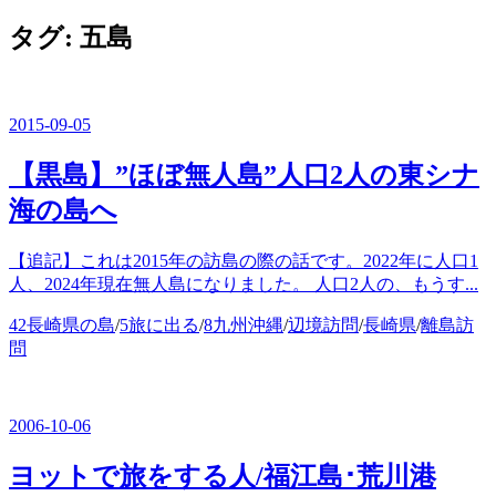
ー
を
タグ:
五島
閉
じ
る
2015-09-05
【黒島】”ほぼ無人島”人口2人の東シナ
海の島へ
【追記】これは2015年の訪島の際の話です。2022年に人口1
人、2024年現在無人島になりました。 人口2人の、もうす...
カ
42長崎県の島
/
5旅に出る
/
8九州沖縄
/
辺境訪問
/
長崎県
/
離島訪
テ
問
ゴ
リ
ー
2006-10-06
ヨットで旅をする人/福江島･荒川港