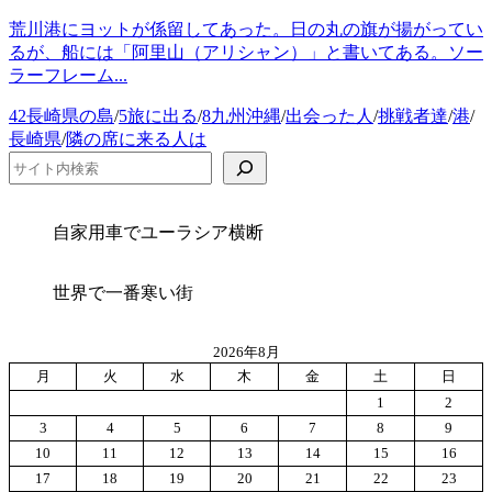
荒川港にヨットが係留してあった。日の丸の旗が揚がってい
るが、船には「阿里山（アリシャン）」と書いてある。ソー
ラーフレーム...
カ
42長崎県の島
/
5旅に出る
/
8九州沖縄
/
出会った人
/
挑戦者達
/
港
/
テ
長崎県
/
隣の席に来る人は
ゴ
検索
リ
ー
自家用車でユーラシア横断
世界で一番寒い街
2026年8月
月
火
水
木
金
土
日
1
2
3
4
5
6
7
8
9
10
11
12
13
14
15
16
17
18
19
20
21
22
23