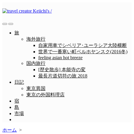
コ
ン
テ
ン
検
メ
ツ
索
ニ
旅
へ
切
ュ
海外旅行
ス
り
ー
自家用車でシベリア･ユーラシア大陸横断
替
キ
世界で一番寒い町ベルホヤンスク(2016冬)
え
ッ
feeling asian hot breeze
プ
国内旅行
[歴史散歩] 本能寺の変
最長片道切符の旅 2018
日記
東京異国
東京の外国料理店
宿
島
市場
メ
ニ
ホーム
>
ュ